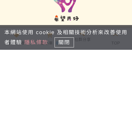
本網站使用 cookie 及相關技術分析來改善使用
地址：
台北市士林區至誠路一段305巷2弄18號
社群分享
者體驗
隱私條款
關閉
我要捐款
愛心車
0
TOP
Email：
hopestars@hopestars.org.tw
電話：
(02)2832-2377
版權宣告
隱私條款
瀏覽量：255,267
©2023 社團法人希望共好發展協會 All content rights
reserved.
Powered by Linkuswell Information Co., Ltd.